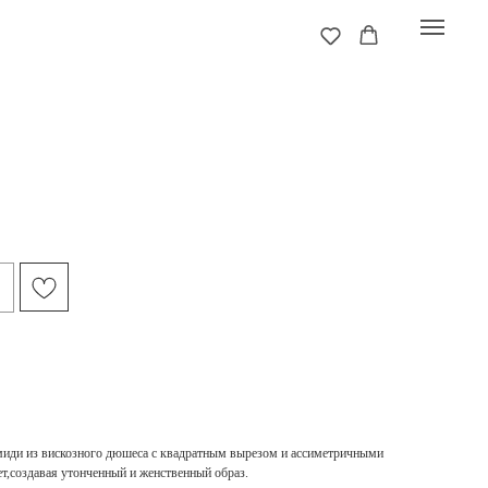
 миди из вискозного дюшеса с квадратным вырезом и ассиметричными
т,создавая утонченный и женственный образ.